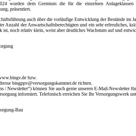
024 wurden dem Gremium die für die einzelnen Anlageklassen ko
ng, präsentiert.
äftsführung auch über die vorläufige Entwicklung der Bestände im J
 der Anzahl der Anwartschaftsberechtigten und ein sehr erfreuliches, 
 ist, noch relativ klein, weist aber deutliches Wachstum auf und entw
sorgung
e www.bingv.de bzw.
Adresse bingppv@versorgungskammer.de richten.
 / Newsletter“) können Sie auch gerne unseren E-Mail-Newsletter für
rgung informiert. Telefonisch erreichen Sie Ihr Versorgungswerk unte
rsorgung-Bau