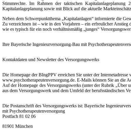
Stimmrechte. Im Rahmen der taktischen Kapitalanlageplanung 2
Kapitalanlageplanung sowie mit Blick auf die aktuelle Markteinschätzu
Neben dem Schwerpunktthema „Kapitalanlagen“ informierte die Gesch
Zu verzeichnen ist – wie in den Vorjahren – ein erfreulicher Anstieg
wie es typisch für ein noch verhältnismäßig „junges“ Versorgungswerk
Ihre Bayerische Ingenieurversorgung-Bau mit Psychotherapeutenver
Kontaktdaten und Newsletter des Versorgungswerks
Die Homepage der BIngPPV erreichen Sie unter der Internetadress
www.psychotherapeutenversorgung.de. E-Mails können Sie an die 
Auf der Homepage des Versorgungswerks (unter der Rubrik „Über uns
aus dem Versorgungswerk und dem Umfeld der berufsständischen Verso
Die Postanschrift des Versorgungswerks ist: Bayerische Ingenieurve
mit Psychotherapeutenversorgung
Postfach 81 02 06
81901 München