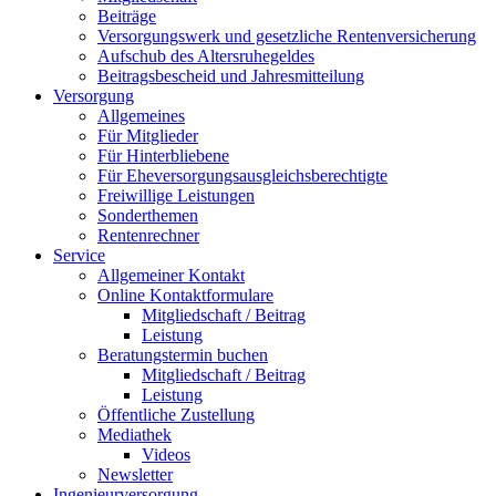
Beiträge
Versorgungswerk und gesetzliche Rentenversicherung
Aufschub des Altersruhegeldes
Beitragsbescheid und Jahresmitteilung
Versorgung
Allgemeines
Für Mitglieder
Für Hinterbliebene
Für Eheversorgungsausgleichsberechtigte
Freiwillige Leistungen
Sonderthemen
Rentenrechner
Service
Allgemeiner Kontakt
Online Kontaktformulare
Mitgliedschaft / Beitrag
Leistung
Beratungstermin buchen
Mitgliedschaft / Beitrag
Leistung
Öffentliche Zustellung
Mediathek
Videos
Newsletter
Ingenieurversorgung