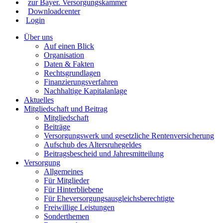
zur Bayer. Versorgungskammer
Downloadcenter
Login
Über uns
Auf einen Blick
Organisation
Daten & Fakten
Rechtsgrundlagen
Finanzierungsverfahren
Nachhaltige Kapitalanlage
Aktuelles
Mitgliedschaft und Beitrag
Mitgliedschaft
Beiträge
Versorgungswerk und gesetzliche Rentenversicherung
Aufschub des Altersruhegeldes
Beitragsbescheid und Jahresmitteilung
Versorgung
Allgemeines
Für Mitglieder
Für Hinterbliebene
Für Eheversorgungsausgleichsberechtigte
Freiwillige Leistungen
Sonderthemen