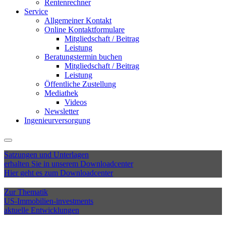
Rentenrechner
Service
Allgemeiner Kontakt
Online Kontaktformulare
Mitgliedschaft / Beitrag
Leistung
Beratungstermin buchen
Mitgliedschaft / Beitrag
Leistung
Öffentliche Zustellung
Mediathek
Videos
Newsletter
Ingenieurversorgung
Satzungen und Unterlagen
erhalten Sie in unserem Downloadcenter
Hier geht es zum Downloadcenter
Zur Thematik
US-Immobilien-investments
aktuelle Entwicklungen